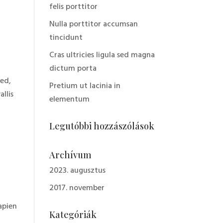
felis porttitor
Nulla porttitor accumsan
tincidunt
Cras ultricies ligula sed magna
dictum porta
sed,
Pretium ut lacinia in
allis
elementum
Legutóbbi hozzászólások
Archívum
2023. augusztus
2017. november
sapien
Kategóriák