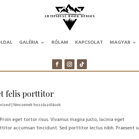
LDAL
GALÉRIA
RÓLAM
KAPCSOLAT
MAGYAR
 felis porttitor
rized
|
Nincsenek hozzászólások
Proin eget tortor risus. Vivamus magna justo, lacinia eget
orttitor accumsan tincidunt. Sed porttitor lectus nibh. Praesent 